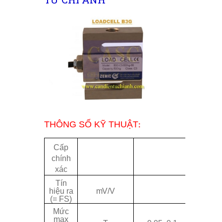
THÔNG SỐ KỸ THUẬT
:
Cấp
chính
OIML R
xác
Tín
hiệu ra
m
V/V
3.0 ±
(= FS)
Mức
0.25, 0
max