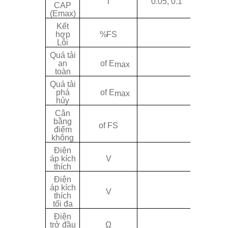
T
0.05, 0.1
CAP
2.
(Emax)
Kết
≤
±0.
hợp
%
FS
Lỗi
Quá tải
15
an
o
f
E
max
toàn
Quá tải
30
phá
o
f
E
max
hủy
Cân
< ± 
bằng
o
f FS
điểm
không
Điện
5 ~
áp kích
V
thích
Điện
1
áp kích
V
thích
tối đa
Điện
430
trở đầu
Ω
5