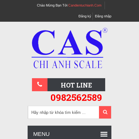
Chào Mừng Bạn Tới
Candientuchianh.com
Đăng ký
Đăng nhập
HOT LINE
0982562589
MENU