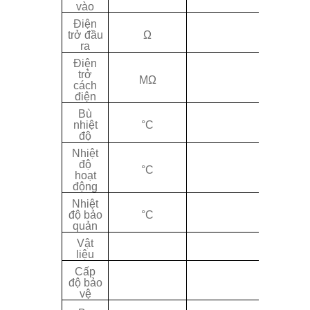
vào
Điện
351
trở đầu
Ω
ra
Điện
≥
500
trở
a
t50
MΩ
cách
điện
Bù
-
1
nhiệt
°C
~
+
độ
Nhiệt
-
35
độ
+
6
°C
hoạt
động
Nhiệt
-
40
độ bảo
°C
+7
quản
Vật
Thé
liệu
Cấp
độ bảo
IP
vệ