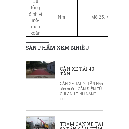
Bu
lông
định vị
Nm
M8:25, M12:75, M
mô-
men
xoắn
SẢN PHẨM XEM NHIỀU
CÂN XE TẢI 40
TẤN
CÂN XE TẢI 40 TẤN Nhà
sản xuất : CÂN ĐIỆN TỬ
CHI ANH TÍNH NĂNG
CƠ...
TRẠM CÂN XE TẢI
80 TẤN CÂN CHÌM