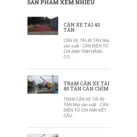
SẢN PHẨM XEM NHIỀU
CÂN XE TẢI 40
TẤN
CÂN XE TẢI 40 TẤN Nhà
sản xuất : CÂN ĐIỆN TỬ
CHI ANH TÍNH NĂNG
CƠ...
TRẠM CÂN XE TẢI
80 TẤN CÂN CHÌM
TRẠM CÂN XE TẢI 80
TẤN Nhà sản xuất : CÂN
ĐIỆN TỬ CHI ANH KẾT
CẤU...