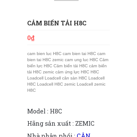
CẢM BIẾN TẢI H8C
0₫
cam bien luc H8C
cam bien tai H8C
cam
bien tai H8C zemic
cam ung luc H8C
Cảm
biến lực H8C
Cảm biến tải H8C
cảm biến
tải H8C zemic
cảm ứng lực H8C
H8C
Loadcell
Loadcell cân sàn H8C
Loadcell
H8C
Loadcell H8C zemic
Loadcell zemic
H8C
Model : H8C
Hãng sản xuất : ZEMIC
Nhà phân phối :
CÂN