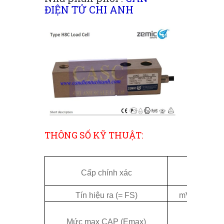
ĐIỆN TỬ CHI ANH
THÔNG SỐ KỸ THUẬT:
Cấp chính xác
O
Tín hiệu ra (= FS)
m
V/V
Mức max CAP (Emax)
t
0