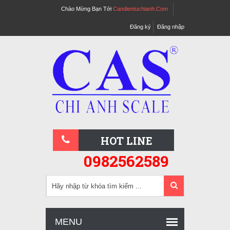
Chào Mừng Bạn Tới
Candientuchianh.com
Đăng ký
Đăng nhập
HOT LINE
0982562589
MENU