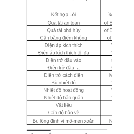
Kết hợp Lỗi
%
FS
Quá tải an toàn
o
f
E
max
Quá tải phá hủy
o
f
E
max
Cân bằng điểm không
o
f FS
Điện áp kích thích
V
Điện áp kích thích tối đa
V
Điện trở đầu vào
Ω
Điện trở đầu ra
Ω
Điện trở cách điện
MΩ
Bù nhiệt độ
°C
Nhiệt độ hoạt động
°C
Nhiệt độ bảo quản
°C
Vật liệu
Cấp độ bảo vệ
Bu lông định vị mô-men xoắn
Nm