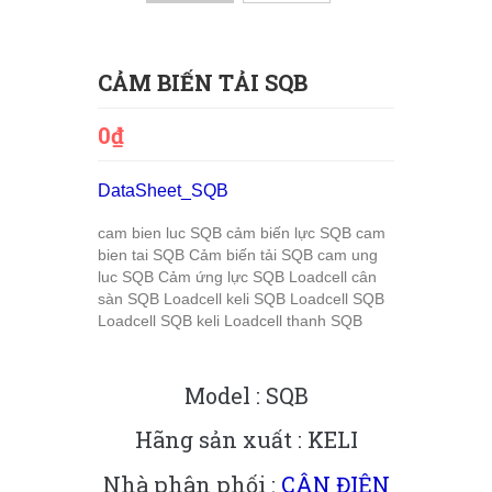
CẢM BIẾN TẢI SQB
0₫
DataSheet_SQB
cam bien luc SQB
cảm biến lực SQB
cam
bien tai SQB
Cảm biến tải SQB
cam ung
luc SQB
Cảm ứng lực SQB
Loadcell cân
sàn SQB
Loadcell keli SQB
Loadcell SQB
Loadcell SQB keli
Loadcell thanh SQB
Model : SQB
Hãng sản xuất : KELI
Nhà phân phối :
CÂN ĐIỆN