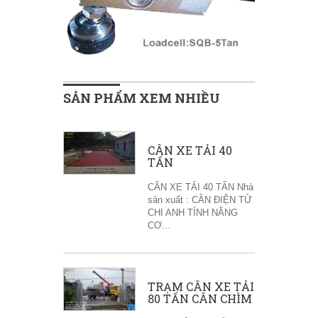
SẢN PHẨM XEM NHIỀU
CÂN XE TẢI 40
TẤN
CÂN XE TẢI 40 TẤN Nhà
sản xuất : CÂN ĐIỆN TỬ
CHI ANH TÍNH NĂNG
CƠ...
TRẠM CÂN XE TẢI
80 TẤN CÂN CHÌM