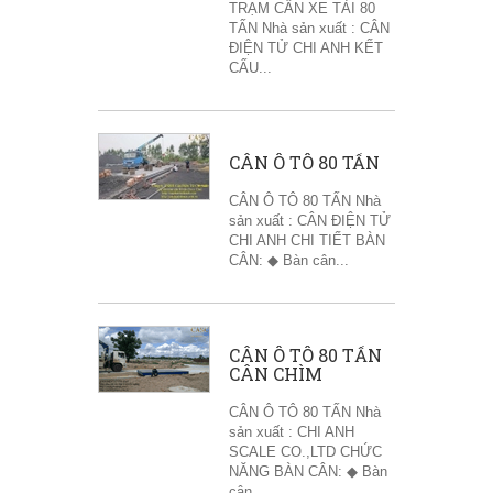
TRẠM CÂN XE TẢI 80
TẤN Nhà sản xuất : CÂN
ĐIỆN TỬ CHI ANH KẾT
CẤU...
CÂN Ô TÔ 80 TẤN
CÂN Ô TÔ 80 TẤN Nhà
sản xuất : CÂN ĐIỆN TỬ
CHI ANH CHI TIẾT BÀN
CÂN: ◆ Bàn cân...
CÂN Ô TÔ 80 TẤN
CÂN CHÌM
CÂN Ô TÔ 80 TẤN Nhà
sản xuất : CHI ANH
SCALE CO.,LTD CHỨC
NĂNG BÀN CÂN: ◆ Bàn
cân...