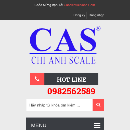
Chào Mừng Bạn Tới
Candientuchianh.com
Đăng ký
Đăng nhập
HOT LINE
0982562589
MENU