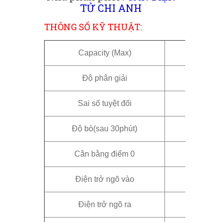
TỬ CHI ANH
THÔNG SỐ KỸ THUẬT:
Capacity (Max)
0
Độ phân giải
3.0±0
Sai số tuyệt đối
±0.03%F.
Độ bò(sau 30phút)
Cân bằng điểm 0
Điện trở ngõ vào
Điện trở ngõ ra