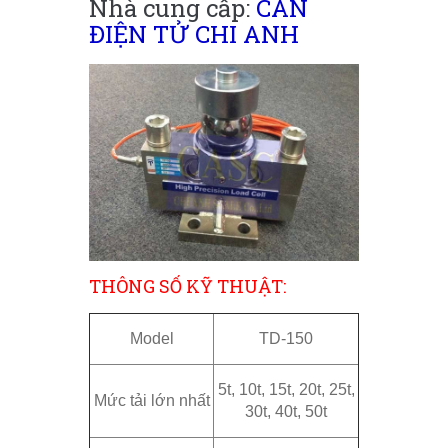
Nhà cung cấp:
CÂN
ĐIỆN TỬ CHI ANH
THÔNG SỐ KỸ THUẬT:
Model
TD-150
5t, 10t, 15t, 20t, 25t,
Mức tải lớn nhất
30t, 40t, 50t