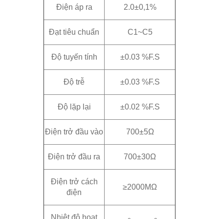
Điện áp ra
2.0±0,1%
Đạt tiêu chuẩn
C1~C5
Độ tuyến tính
±0.03 %F.S
Độ trễ
±0.03 %F.S
Độ lặp lại
±0.02 %F.S
Điện trở đầu vào
700±5Ω
Điện trở đầu ra
700±30Ω
Điện trở cách
≥2000MΩ
điện
Nhiệt độ hoạt