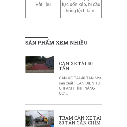
Vật liệu
lực uốn kép, bi cầu
chống lệch tâm…
SẢN PHẨM XEM NHIỀU
CÂN XE TẢI 40
TẤN
CÂN XE TẢI 40 TẤN Nhà
sản xuất : CÂN ĐIỆN TỬ
CHI ANH TÍNH NĂNG
CƠ...
TRẠM CÂN XE TẢI
80 TẤN CÂN CHÌM