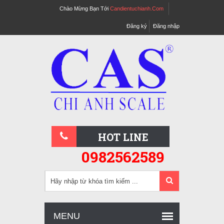
Chào Mừng Bạn Tới
Candientuchianh.com
Đăng ký
Đăng nhập
HOT LINE
0982562589
MENU