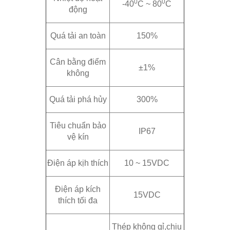
0
0
-40
C ~ 80
C
động
Quá tải an toàn
150%
Cân bằng điểm
±1%
không
Quá tải phá hủy
300%
Tiêu chuẩn bảo
IP67
vệ kín
Điện áp kịh thích
10 ~ 15VDC
Điện áp kích
15VDC
thích tối đa
Thép không gỉ,chịu