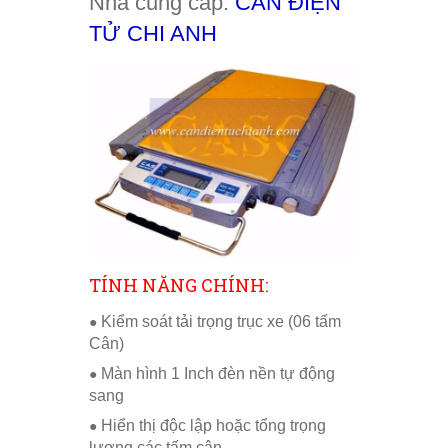
Nhà cung cấp:
CÂN ĐIỆN
TỬ CHI ANH
TÍNH NĂNG CHÍNH:
Kiểm soát tải trọng trục xe (06 tấm
●
Cân)
Màn hình 1 Inch đèn nền tự động
●
sang
Hiển thị độc lập hoặc tổng trọng
●
lượng các tấm cân