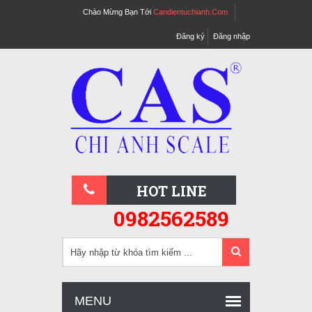
Chào Mừng Bạn Tới
Candientuchianh.com
Đăng ký
Đăng nhập
HOT LINE
0982562589
MENU