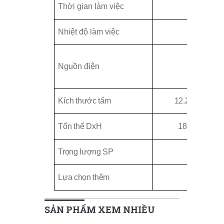
Thời gian làm việc
Nhiệt độ làm việc
1.5V
A
Nguồn điện
Kích thước tấm
12.2(W) 13.4
Tổn thể DxH
18.0 21.1
2
Trọng lượng SP
22kg/48.
Lựa chọn thêm
Tính tổn
SẢN PHẨM XEM NHIỀU