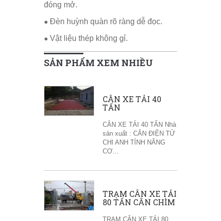
đóng mở.
Đèn huỳnh quàn rõ ràng dễ đọc.
●
Vật liệu thép không gỉ.
●
SẢN PHẨM XEM NHIỀU
CÂN XE TẢI 40
TẤN
CÂN XE TẢI 40 TẤN Nhà
sản xuất : CÂN ĐIỆN TỬ
CHI ANH TÍNH NĂNG
CƠ...
TRẠM CÂN XE TẢI
80 TẤN CÂN CHÌM
TRẠM CÂN XE TẢI 80