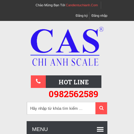
Chào Mừng Bạn Tới
Candientuchianh.com
Đăng ký
Đăng nhập
HOT LINE
0982562589
MENU