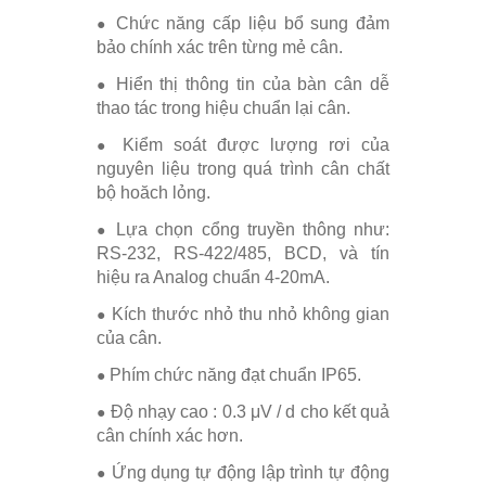
Chức năng cấp liệu bổ sung đảm
●
bảo chính xác trên từng mẻ cân.
Hiển thị thông tin của bàn cân dễ
●
thao tác trong hiệu chuẩn lại cân.
Kiểm soát được lượng rơi của
●
nguyên liệu trong quá trình cân chất
bộ hoăch lỏng.
Lựa chọn cổng truyền thông như:
●
RS-232, RS-422/485, BCD, và tín
hiệu ra Analog chuẩn 4-20mA.
Kích thước nhỏ thu nhỏ không gian
●
của cân.
Phím chức năng đạt chuẩn IP65.
●
Độ nhạy cao : 0.3 μV / d cho kết quả
●
cân chính xác hơn.
Ứng dụng tự động lập trình tự động
●