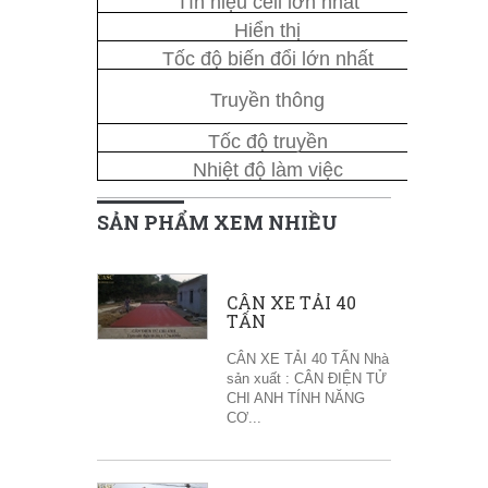
Tín hiệu cell lớn nhất
Hiển thị
Tốc độ biến đổi lớn nhất
Truyền thông
Tốc độ truyền
Nhiệt độ làm việc
SẢN PHẨM XEM NHIỀU
CÂN XE TẢI 40
TẤN
CÂN XE TẢI 40 TẤN Nhà
sản xuất : CÂN ĐIỆN TỬ
CHI ANH TÍNH NĂNG
CƠ...