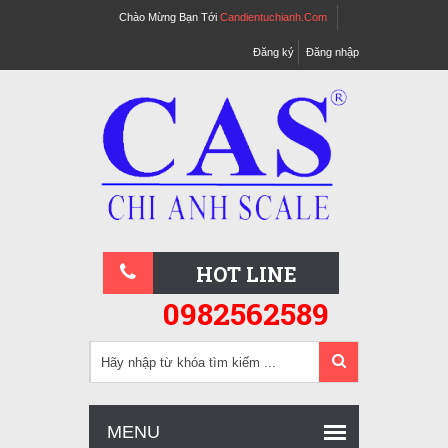
Chào Mừng Bạn Tới
Candientuchianh.com
Đăng ký
Đăng nhập
HOT LINE
0982562589
MENU