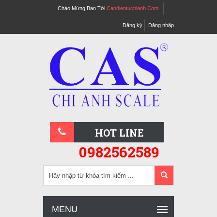
Chào Mừng Bạn Tới
Candientuchianh.com
Đăng ký
Đăng nhập
HOT LINE
0982562589
MENU