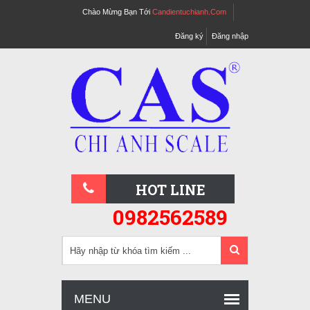
Chào Mừng Bạn Tới
Candientuchianh.com
Đăng ký
Đăng nhập
HOT LINE
0982562589
MENU