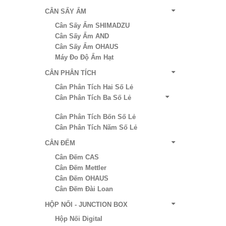
CÂN SẤY ẨM
Cân Sấy Ẩm SHIMADZU
Cân Sấy Ẩm AND
Cân Sấy Ẩm OHAUS
Máy Đo Độ Ẩm Hạt
CÂN PHÂN TÍCH
Cân Phân Tích Hai Số Lẻ
Cân Phân Tích Ba Số Lẻ
Cân Phân Tích Bốn Số Lẻ
Cân Phân Tích Năm Số Lẻ
CÂN ĐẾM
Cân Đếm CAS
Cân Đếm Mettler
Cân Đếm OHAUS
Cân Đếm Đài Loan
HỘP NỐI - JUNCTION BOX
Hộp Nối Digital