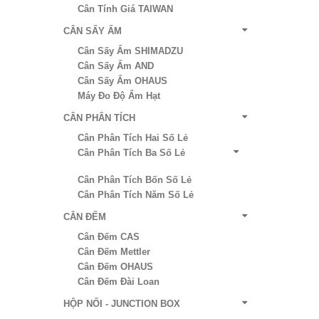
Cân Tính Giá TAIWAN
CÂN SẤY ẨM
Cân Sấy Ẩm SHIMADZU
Cân Sấy Ẩm AND
Cân Sấy Ẩm OHAUS
Máy Đo Độ Ẩm Hạt
CÂN PHÂN TÍCH
Cân Phân Tích Hai Số Lẻ
Cân Phân Tích Ba Số Lẻ
Cân Phân Tích Bốn Số Lẻ
Cân Phân Tích Năm Số Lẻ
CÂN ĐẾM
Cân Đếm CAS
Cân Đếm Mettler
Cân Đếm OHAUS
Cân Đếm Đài Loan
HỘP NỐI - JUNCTION BOX