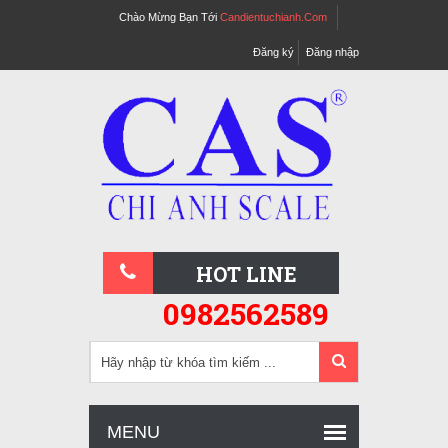
Chào Mừng Bạn Tới
Candientuchianh.com
Đăng ký
Đăng nhập
HOT LINE
0982562589
MENU