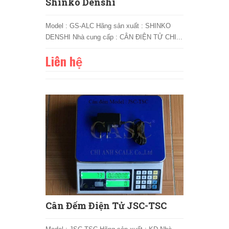
Shinko Denshi
Model : GS-ALC Hãng sản xuất : SHINKO
DENSHI Nhà cung cấp : CÂN ĐIỆN TỬ CHI...
Liên hệ
Cân Đếm Điện Tử JSC-TSC