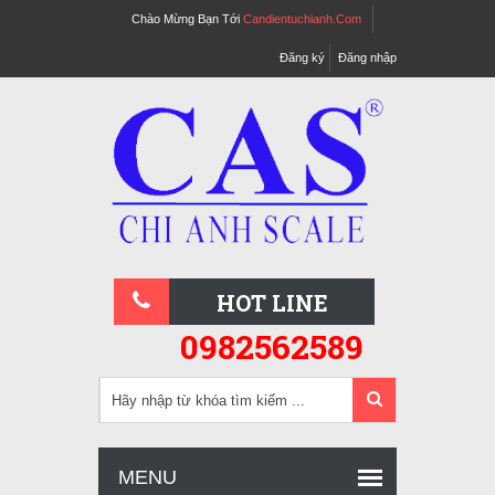
Chào Mừng Bạn Tới
Candientuchianh.com
Đăng ký
Đăng nhập
HOT LINE
0982562589
MENU