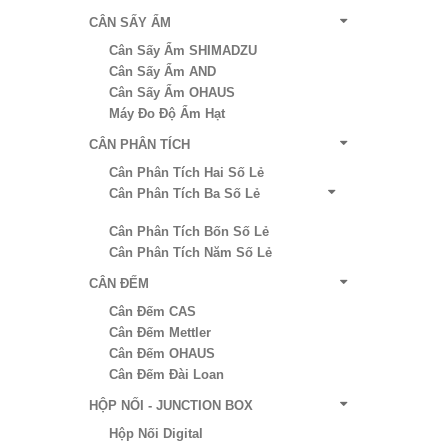
CÂN SẤY ẨM
Cân Sấy Ẩm SHIMADZU
Cân Sấy Ẩm AND
Cân Sấy Ẩm OHAUS
Máy Đo Độ Ẩm Hạt
CÂN PHÂN TÍCH
Cân Phân Tích Hai Số Lẻ
Cân Phân Tích Ba Số Lẻ
Cân Phân Tích Bốn Số Lẻ
Cân Phân Tích Năm Số Lẻ
CÂN ĐẾM
Cân Đếm CAS
Cân Đếm Mettler
Cân Đếm OHAUS
Cân Đếm Đài Loan
HỘP NỐI - JUNCTION BOX
Hộp Nối Digital